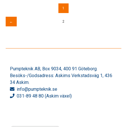
1
Sidnumrering
←
2
för
inlägg
Pumpteknik AB, Box 9034, 400 91 Göteborg.
Besöks-/Godsadress: Askims Verkstadsväg 1, 436
34 Askim.
info
@pumpteknik.se
031-89 48 80 (Askim växel)