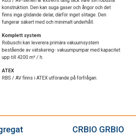
RBS / AV-serien är extremt tålig tack vare sin robusta
konstruktion. Den kan suga gaser och ångor och det
finns inga glidande delar, därför inget slitage. Den
fungerar säkert med och minimalt underhåll.
Komplett system
Robuschi kan leverera primära vakuumsystem
bestående av vätskering- vakuumpumpar med kapacitet
upp till 4200 m³ / h.
ATEX
RBS / AV finns i ATEX utförande på förfrågan.
gregat
CRBIO GRBIO