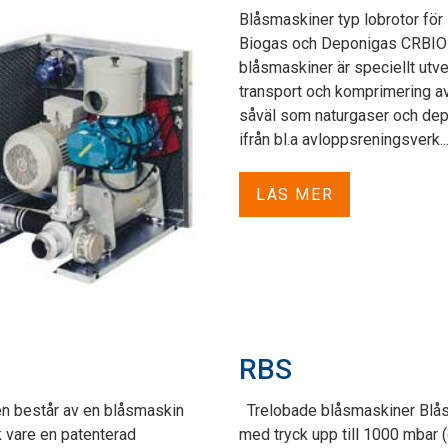
Blåsmaskiner typ lobrotor för
Biogas och Deponigas CRBIO
blåsmaskiner är speciellt utv
transport och komprimering a
såväl som naturgaser och de
ifrån bl.a avloppsreningsverk...
LÄS MER
RBS
n består av en blåsmaskin
Trelobade blåsmaskiner Blå
 vare en patenterad
med tryck upp till 1000 mbar 