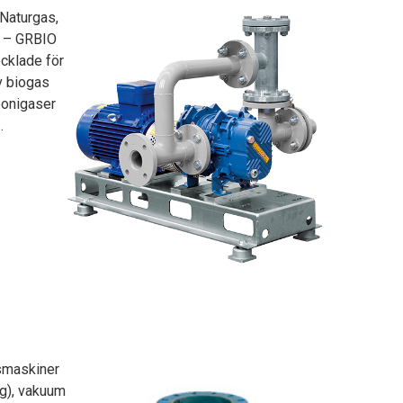
 Naturgas,
 – GRBIO
ecklade för
v biogas
ponigaser
.
smaskiner
(g), vakuum