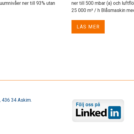
uumnivåer ner till 93% utan
ner till 500 mbar (a) och luftflö
25 000 m³ / h Blåsmaskin med 
LÄS MER
 436 34 Askim.