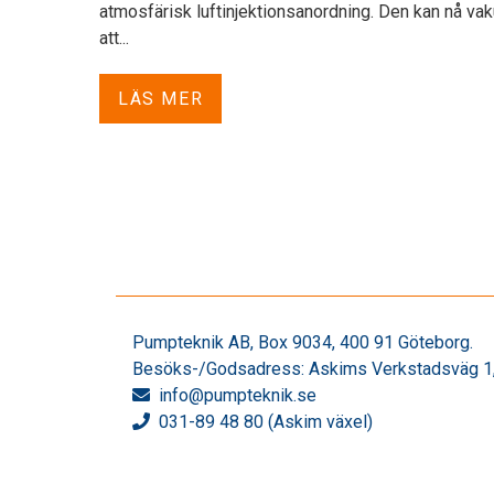
atmosfärisk luftinjektionsanordning. Den kan nå vak
att...
LÄS MER
Pumpteknik AB, Box 9034, 400 91 Göteborg.
Besöks-/Godsadress: Askims Verkstadsväg 1,
info
@pumpteknik.se
031-89 48 80 (Askim växel)