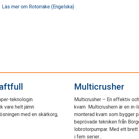
Läs mer om Rotorrake (Engelska)
ftfull
Multicrusher
pper-teknologin.
Multicrusher – En effektiv och
ck vare helt jämn
kvarn Multicrushern är en in-l
 lösningen med en skärkorg,
monterad kvarn som bygger p
beprövade tekniken från Börg
lobrotorpumpar. Med ett brett
i fem serier...