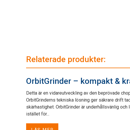
Relaterade produkter:
OrbitGrinder – kompakt & kra
Detta är en vidareutveckling av den beprövade cho
OrbitGrinderns tekniska lösning ger säkrare drift ta
skärhastighet. OrbitGrinder är underhållsvänlig och
istället för...
LÄS MER