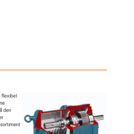
 flexibel
ine
å den
er
 sortiment