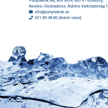
Pumpteknik AB, Box 9034, 400 91 Göteborg.
Besöks-/Godsadress: Askims Verkstadsväg 1,
info
@pumpteknik.se
031-89 48 80 (Askim växel)