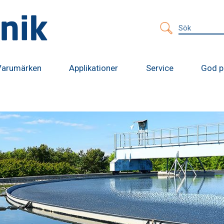
Sök
efter:
Varumärken
Applikationer
Service
God p