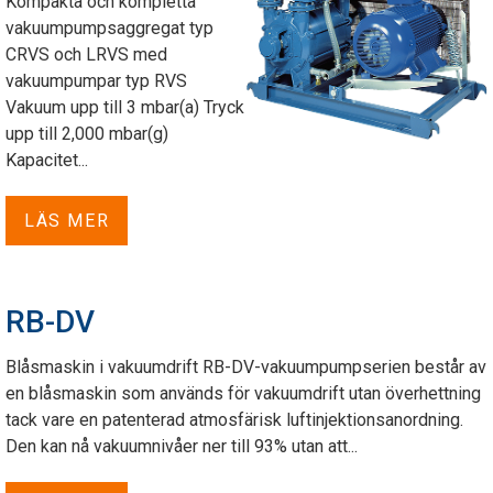
Kompakta och kompletta
vakuumpumpsaggregat typ
CRVS och LRVS med
vakuumpumpar typ RVS
Vakuum upp till 3 mbar(a) Tryck
upp till 2,000 mbar(g)
Kapacitet...
LÄS MER
RB-DV
Blåsmaskin i vakuumdrift RB-DV-vakuumpumpserien består av
en blåsmaskin som används för vakuumdrift utan överhettning
tack vare en patenterad atmosfärisk luftinjektionsanordning.
Den kan nå vakuumnivåer ner till 93% utan att...