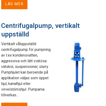
LÄS MER
Centrifugalpump, vertikalt
uppställd
Vertikalt våtuppställd
centrifugalpump för pumpning
av t.ex kondensvatten,
aggressiva och lätt viskösa
vätskor, suspensioner, slurry.
Pumphjulet kan beroende på
applikation väljas som öppet
hjul, kanalhjul eller
virvelstömshjul. Pumparna
tillverkas...