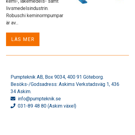
kemi-, läkemedels- samt
livsmedelsindustrin.
Robuschi keminormpumpar
är av...
LÄS MER
Pumpteknik AB, Box 9034, 400 91 Göteborg.
Besöks-/Godsadress: Askims Verkstadsväg 1, 436
34 Askim.
info
@pumpteknik.se
031-89 48 80 (Askim växel)