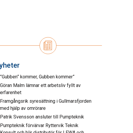
yheter
”Gubben” kommer, Gubben kommer”
Göran Malm lämnar ett arbetsliv fyllt av
erfarenhet
Framgångsrik syresättning i Gullmarsfjorden
med hjälp av omrörare
Patrik Svensson ansluter till Pumpteknik
Pumpteknik förvärvar Ryttervik Teknik
Konsult och blir distributör för LEWA och