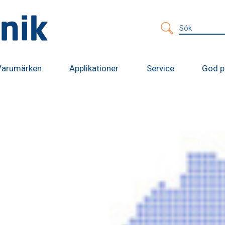
Sök
efter:
Varumärken
Applikationer
Service
God p