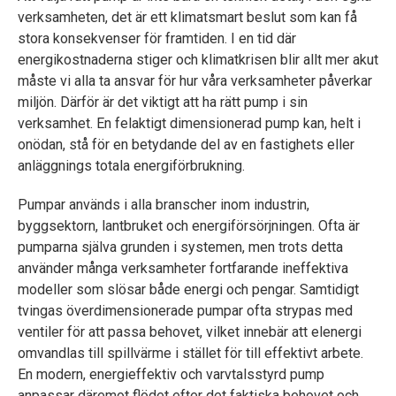
verksamheten, det är ett klimatsmart beslut som kan få
stora konsekvenser för framtiden. I en tid där
energikostnaderna stiger och klimatkrisen blir allt mer akut
måste vi alla ta ansvar för hur våra verksamheter påverkar
miljön. Därför är det viktigt att ha rätt pump i sin
verksamhet. En felaktigt dimensionerad pump kan, helt i
onödan, stå för en betydande del av en fastighets eller
anläggnings totala energiförbrukning.
Pumpar används i alla branscher inom industrin,
byggsektorn, lantbruket och energiförsörjningen. Ofta är
pumparna själva grunden i systemen, men trots detta
använder många verksamheter fortfarande ineffektiva
modeller som slösar både energi och pengar. Samtidigt
tvingas överdimensionerade pumpar ofta strypas med
ventiler för att passa behovet, vilket innebär att elenergi
omvandlas till spillvärme i stället för till effektivt arbete.
En modern, energieffektiv och varvtalsstyrd pump
anpassar däremot flödet efter det faktiska behovet och