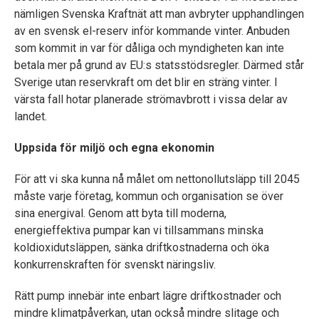
nämligen Svenska Kraftnät att man avbryter upphandlingen
av en svensk el-reserv inför kommande vinter. Anbuden
som kommit in var för dåliga och myndigheten kan inte
betala mer på grund av EU:s statsstödsregler. Därmed står
Sverige utan reservkraft om det blir en sträng vinter. I
värsta fall hotar planerade strömavbrott i vissa delar av
landet.
Uppsida för miljö och egna ekonomin
För att vi ska kunna nå målet om nettonollutsläpp till 2045
måste varje företag, kommun och organisation se över
sina energival. Genom att byta till moderna,
energieffektiva pumpar kan vi tillsammans minska
koldioxidutsläppen, sänka driftkostnaderna och öka
konkurrenskraften för svenskt näringsliv.
Rätt pump innebär inte enbart lägre ­driftkostnader och
mindre klimatpåverkan, utan också mindre slitage och