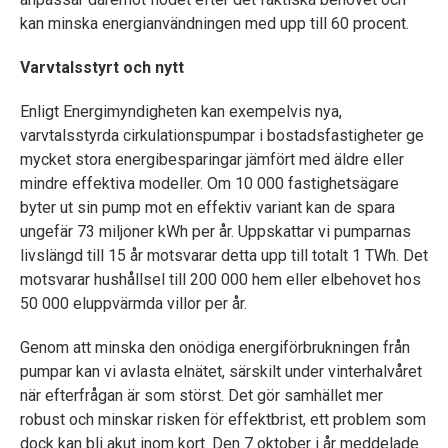
kan minska energianvändningen med upp till 60 procent.
Varvtalsstyrt och nytt
Enligt Energimyndigheten kan exempelvis nya,
varvtalsstyrda cirkulationspumpar i bostadsfastigheter ge
mycket stora energibesparingar jämfört med äldre eller
mindre effektiva modeller. Om 10 000 fastighetsägare
byter ut sin pump mot en effektiv variant kan de spara
ungefär 73 miljoner kWh per år. Uppskattar vi pumparnas
livslängd till 15 år motsvarar detta upp till totalt 1 TWh. Det
motsvarar hushållsel till 200 000 hem eller elbehovet hos
50 000 eluppvärmda villor per år.
Genom att minska den onödiga energiförbrukningen från
pumpar kan vi avlasta elnätet, särskilt under vinterhalvåret
när efterfrågan är som störst. Det gör samhället mer
robust och minskar risken för effektbrist, ett problem som
dock kan bli akut inom kort. Den 7 oktober i år meddelade