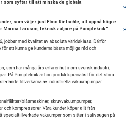
 som syftar till att minska de globala
under, som väljer just Elmo Rietschle, att uppnå högre
r Marina Larsson, teknisk säljare på Pumpteknik.”
 jobbar med kvalitet av absoluta världsklass. Därför
för att kunna ge kunderna bästa möjliga råd och
son, som har många års erfarenhet inom svensk industri,
mpar. På Pumpteknik är hon produktspecialist för det stora
sledande tillverkarna av industriella vakuumpumpar,
kanalfläktar/blåsmaskiner, skruvvakuumpumpar,
r och kompressorer. Våra kunder köper allt från
må specialtillverkade vakuumpar som sitter i salivsugen på