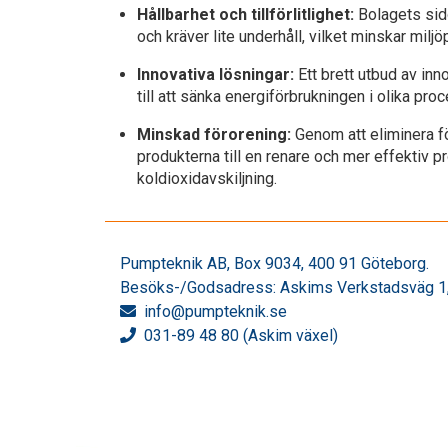
Hållbarhet och tillförlitlighet:
Bolagets sid
och kräver lite underhåll, vilket minskar milj
Innovativa lösningar:
Ett brett utbud av in
till att sänka energiförbrukningen i olika pro
Minskad förorening:
Genom att eliminera fö
produkterna till en renare och mer effektiv p
koldioxidavskiljning.
Pumpteknik AB, Box 9034, 400 91 Göteborg.
Besöks-/Godsadress: Askims Verkstadsväg 1,
info
@pumpteknik.se
031-89 48 80 (Askim växel)