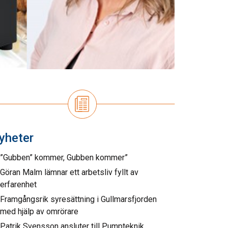
yheter
”Gubben” kommer, Gubben kommer”
Göran Malm lämnar ett arbetsliv fyllt av
erfarenhet
Framgångsrik syresättning i Gullmarsfjorden
med hjälp av omrörare
Patrik Svensson ansluter till Pumpteknik