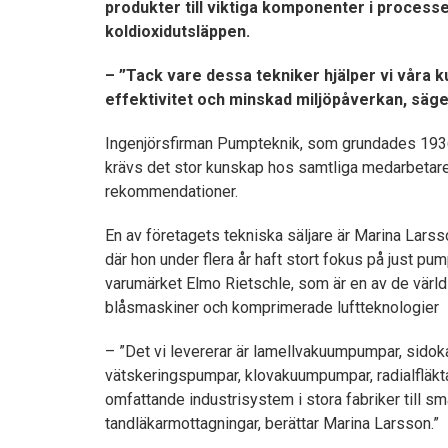
produkter till viktiga komponenter i processer
koldioxidutsläppen.
– ”Tack vare dessa tekniker hjälper vi våra k
effektivitet och minskad miljöpåverkan, säge
Ingenjörsfirman Pumpteknik, som grundades 1936,
krävs det stor kunskap hos samtliga medarbetare 
rekommendationer.
En av företagets tekniska säljare är Marina Lars
där hon under flera år haft stort fokus på just pu
varumärket Elmo Rietschle, som är en av de värld
blåsmaskiner och komprimerade luftteknologier
– ”Det vi levererar är lamellvakuumpumpar, sido
vätskeringspumpar, klovakuumpumpar, radialfläkta
omfattande industrisystem i stora fabriker till s
tandläkarmottagningar, berättar Marina Larsson.”