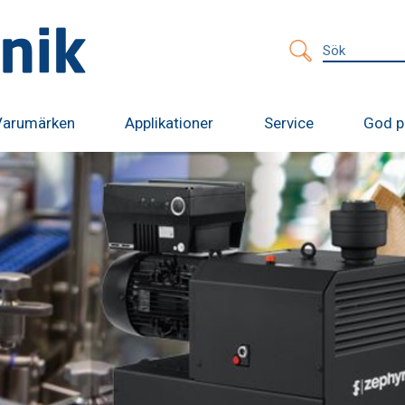
Sök
efter:
Varumärken
Applikationer
Service
God p