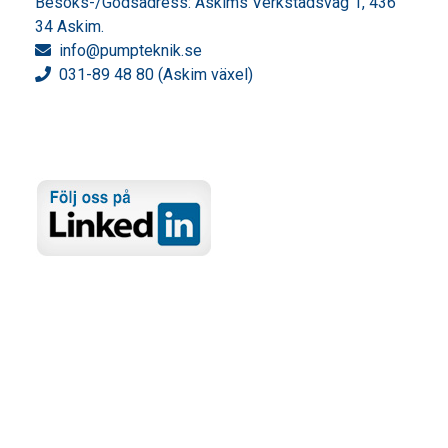
Besöks-/Godsadress: Askims Verkstadsväg 1, 436
34 Askim.
info
@pumpteknik.se
031-89 48 80 (Askim växel)